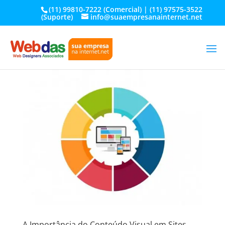
(11) 99810-7222 (Comercial) | (11) 97575-3522
(Suporte)
info@suaempresanainternet.net
A Importância do Conteúdo Visual em Sites